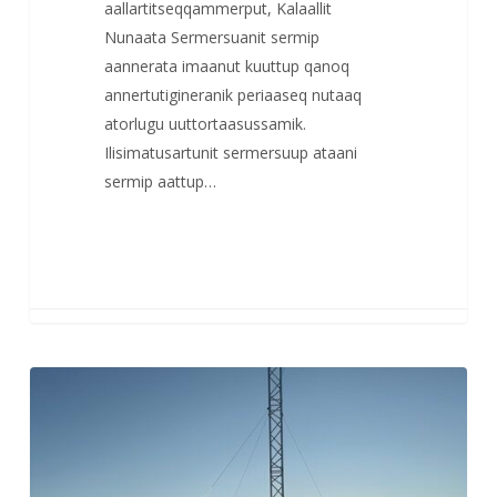
aallartitseqqammerput, Kalaallit
Nunaata Sermersuanit sermip
aannerata imaanut kuuttup qanoq
annertutigineranik periaaseq nutaaq
atorlugu uuttortaasussamik.
Ilisimatusartunit sermersuup ataani
sermip aattup…
Asiaq-
mit
paasissutissat
silaannaap
pissusaanut