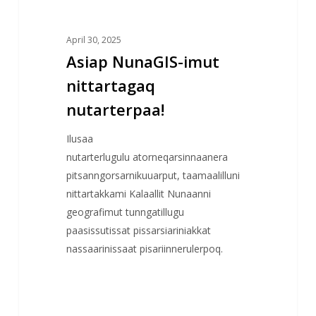
April 30, 2025
Asiap NunaGIS-imut
nittartagaq
nutarterpaa!
Ilusaa
nutarterlugulu atorneqarsinnaanera
pitsanngorsarnikuuarput, taamaalilluni
nittartakkami Kalaallit Nunaanni
geografimut tunngatillugu
paasissutissat pissarsiariniakkat
nassaarinissaat pisariinnerulerpoq.