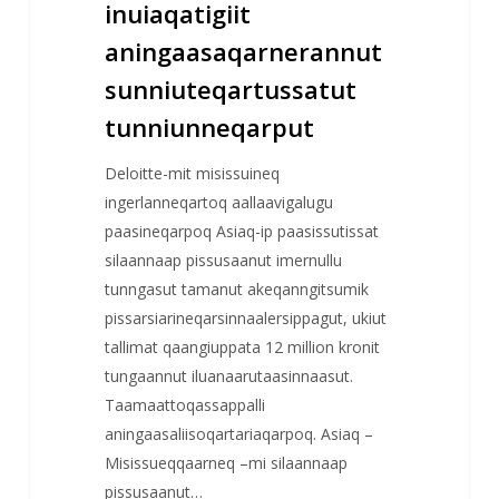
inuiaqatigiit
aningaasaqarnerannut
sunniuteqartussatut
tunniunneqarput
Deloitte-mit misissuineq
ingerlanneqartoq aallaavigalugu
paasineqarpoq Asiaq-ip paasissutissat
silaannaap pissusaanut imernullu
tunngasut tamanut akeqanngitsumik
pissarsiarineqarsinnaalersippagut, ukiut
tallimat qaangiuppata 12 million kronit
tungaannut iluanaarutaasinnaasut.
Taamaattoqassappalli
aningaasaliisoqartariaqarpoq. Asiaq –
Misissueqqaarneq –mi silaannaap
pissusaanut…