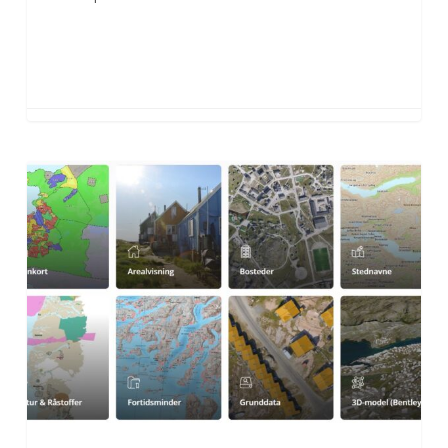
Asiap
NunaGIS-
imut
nittartagaq
nutarterpaa!