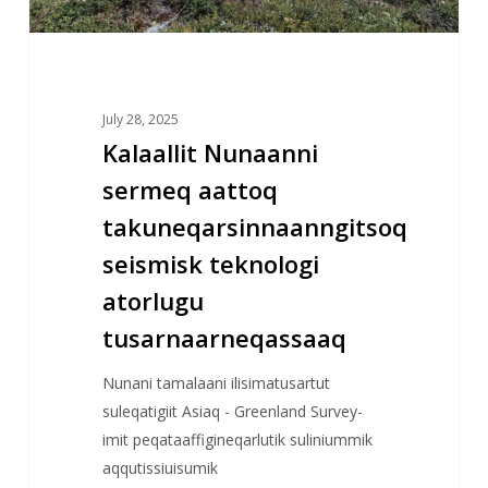
July 28, 2025
Kalaallit Nunaanni
sermeq aattoq
takuneqarsinnaanngitsoq
seismisk teknologi
atorlugu
tusarnaarneqassaaq
Nunani tamalaani ilisimatusartut
suleqatigiit Asiaq - Greenland Survey-
imit peqataaffigineqarlutik suliniummik
aqqutissiuisumik