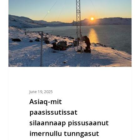
imernullu
tunngasut
inuiaqatigiit
aningaasaqarnerannut
sunniuteqartussatut
tunniunneqarput
June 19, 2025
Asiaq-mit
paasissutissat
silaannaap pissusaanut
imernullu tunngasut