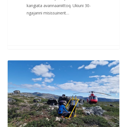
kangiata avannaaniittoq. Ukiuni 30-
ngajanni misissuinerit…
Kalaallit
Nunaanni
sermeq
aattoq
takuneqarsinnaanngitsoq
seismisk
teknologi
atorlugu
tusarnaarneqassaaq