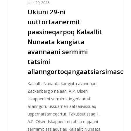
June 29, 2026
Ukiuni 29-ni
uuttortaanermit
paasineqarpoq Kalaallit
Nunaata kangiata
avannaani sermimi
tatsimi
allanngortoqangaatsiarsimasoq
Kalaallit Nunaata kangiata avannaani
Zackenbergip nalaani A.P. Olsen
Iskappenimi sermimit ingerlaartut
allanngorujussuarneri aatsaavissuaq
uppernarsarneqartut. Takussutissaq 1.
A.P. Olsen Iskappenimi tatsip eqqaani
sermimit assiaqusiaq Kalaallit Nunaata